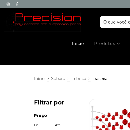
Início
Produtos
Início
>
Subaru
>
Tribeca
>
Traseira
Filtrar por
Preço
De
Até