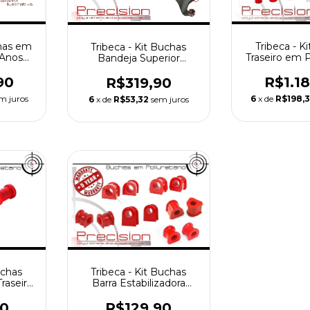
chas em
Tribeca - K
Tribeca - Kit Buchas
 Anos
Traseiro em 
Bandeja Superior
- 5 Anos G
Traseira em Poliuretano -
5 Anos Garantia
90
R$1.1
R$319,90
m juros
6
x de
R$198,
6
x de
R$53,32
sem juros
uchas
Tribeca - Kit Buchas
raseira
Barra Estabilizadora
 5 Anos
Traseira em Poliuretano -
5 Anos Garantia
90
R$129,90