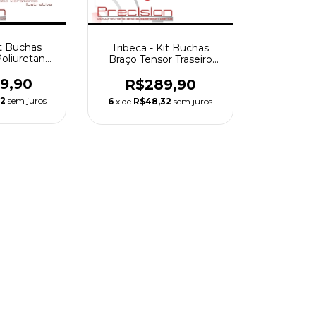
it Buchas
Tribeca - Kit Buchas
Poliuretano
Braço Tensor Traseiro
arantia
em Poliuretano - 5 Anos
Garantia
89,90
R$289,90
32
sem juros
6
x de
R$48,32
sem juros