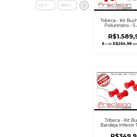
Tribeca - Kit Bu
Poliuretano - 5
Garantia
R$1.589,
6
x de
R$264,98
se
Tribeca - Kit B
Bandeja Inferior T
em Poliuretano -
Garantia
R$349,