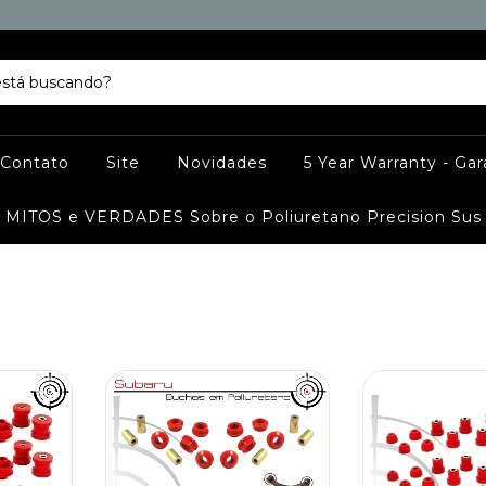
Contato
Site
Novidades
5 Year Warranty - Ga
MITOS e VERDADES Sobre o Poliuretano Precision Sus