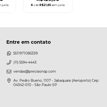
 juros
6
x de
R$21,65
sem juros
Entre em contato
5511971085339
(11) 5594-4443
vendas@precisionsp.com
Av. Pedro Bueno, 1107 - Jabaquara (Aeroporto) Cep:
04342-010 - São Paulo-SP