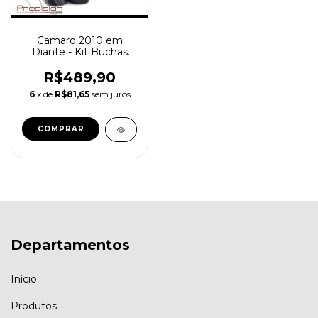
Camaro 2010 em
Diante - Kit Buchas
Manga de Eixo Traseira
em Poliuretano - 5
R$489,90
Anos Garantia
6
x de
R$81,65
sem juros
Departamentos
Início
Produtos