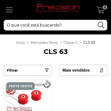
0
Início
>
Mercedes Benz
>
Classe C
>
CLS 63
CLS 63
Filtrar
FRETE GRÁTIS