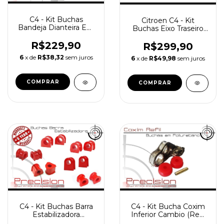
C4 - Kit Buchas
Citroen C4 - Kit
Bandeja Dianteira Em
Buchas Eixo Traseiro
Poliuretano - 5 Anos
Pu - 5 Anos Garantia
Garantia
R$229,90
R$299,90
6
x de
R$38,32
sem juros
6
x de
R$49,98
sem juros
C4 - Kit Buchas Barra
C4 - Kit Bucha Coxim
Estabilizadora
Inferior Cambio (Refil
Dianteira em
65mm.) em