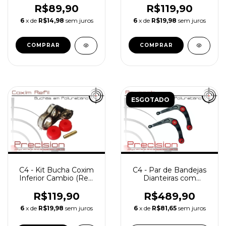
Poliuretano - 5 Anos
Poliuretano - 5 Anos
R$89,90
R$119,90
De Garantia
De Garantia
6
x de
R$14,98
sem juros
6
x de
R$19,98
sem juros
ESGOTADO
C4 - Kit Bucha Coxim
C4 - Par de Bandejas
Inferior Cambio (Refil
Dianteiras com
70mm.) em
Buchas em
Poliuretano - 5 Anos
Poliuretano - 5 Anos
R$119,90
R$489,90
De Garantia
De Garantia
6
x de
R$19,98
sem juros
6
x de
R$81,65
sem juros